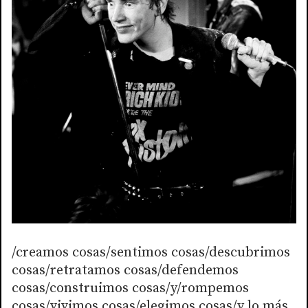
/creamos cosas/sentimos cosas/descubrimos
cosas/retratamos cosas/defendemos
cosas/construimos cosas/y/rompemos
cosas/vivimos cosas/elegimos cosas/y lo más