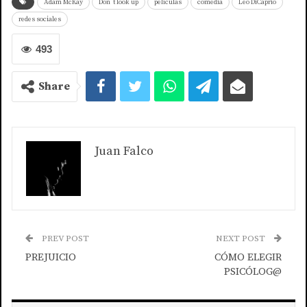
Adam McKay
Don´t look up
películas
comedia
Leo DiCaprio
redes sociales
493
Share
Juan Falco
PREV POST
NEXT POST
PREJUICIO
CÓMO ELEGIR
PSICÓLOG@