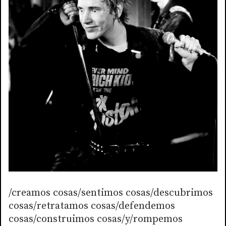
/creamos cosas/sentimos cosas/descubrimos
cosas/retratamos cosas/defendemos
cosas/construimos cosas/y/rompemos