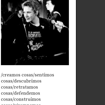
/creamos cosas/sentimos
cosas/descubrimos
cosas/retratamos
cosas/defendemos
cosas/construimos