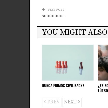
PREV POST
SHHHHHHH…
YOU MIGHT ALSO
NUNCA FUIMOS CIVILIZADXS
¿ES S
FÚTBO
PREV
NEXT