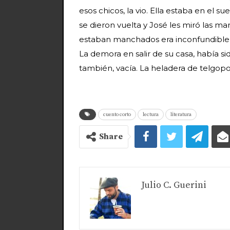
esos chicos, la vio. Ella estaba en el su
se dieron vuelta y José les miró las man
estaban manchados era inconfundible. 
La demora en salir de su casa, había sido
también, vacía. La heladera de telgopor
cuento corto
lectura
literatura
Share
Julio C. Guerini