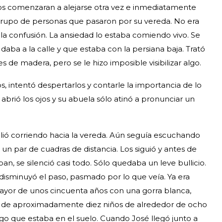
os comenzaran a alejarse otra vez e inmediatamente
 grupo de personas que pasaron por su vereda. No era
e la confusión. La ansiedad lo estaba comiendo vivo. Se
aba a la calle y que estaba con la persiana baja. Trató
es de madera, pero se le hizo imposible visibilizar algo.
, intentó despertarlos y contarle la importancia de lo
abrió los ojos y su abuela sólo atinó a pronunciar un
alió corriendo hacia la vereda. Aún seguía escuchando
un par de cuadras de distancia. Los siguió y antes de
an, se silenció casi todo. Sólo quedaba un leve bullicio.
 disminuyó el paso, pasmado por lo que veía. Ya era
yor de unos cincuenta años con una gorra blanca,
po de aproximadamente diez niños de alrededor de ocho
o que estaba en el suelo. Cuando José llegó junto a