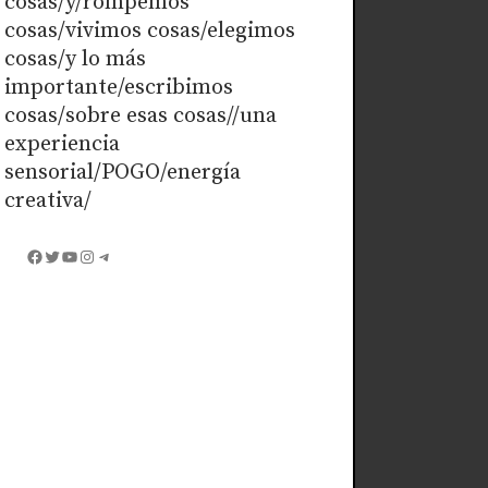
cosas/y/rompemos
cosas/vivimos cosas/elegimos
cosas/y lo más
importante/escribimos
cosas/sobre esas cosas//una
experiencia
sensorial/POGO/energía
creativa/
Facebook
Twitter
YouTube
Instagram
Telegram