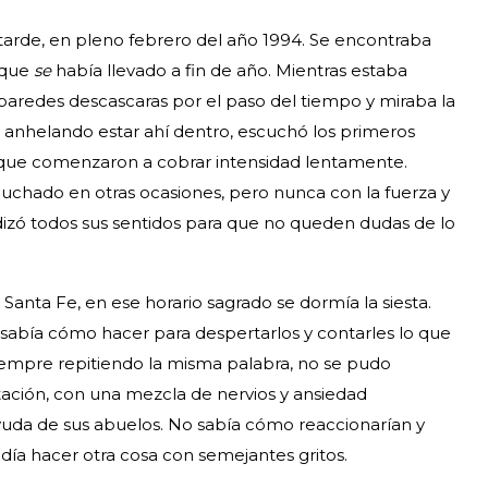
 tarde, en pleno febrero del año 1994. Se encontraba
 que
se
había llevado a fin de año. Mientras estaba
s paredes descascaras por el paso del tiempo y miraba la
e anhelando estar ahí dentro, escuchó los primeros
a que comenzaron a cobrar intensidad lentamente.
scuchado en otras ocasiones, pero nunca con la fuerza y
udizó todos sus sentidos para que no queden dudas de lo
anta Fe, en ese horario sagrado se dormía la siesta.
 sabía cómo hacer para despertarlos y contarles lo que
 siempre repitiendo la misma palabra, no se pudo
itación, con una mezcla de nervios y ansiedad
ayuda de sus abuelos. No sabía cómo reaccionarían y
día hacer otra cosa con semejantes gritos.