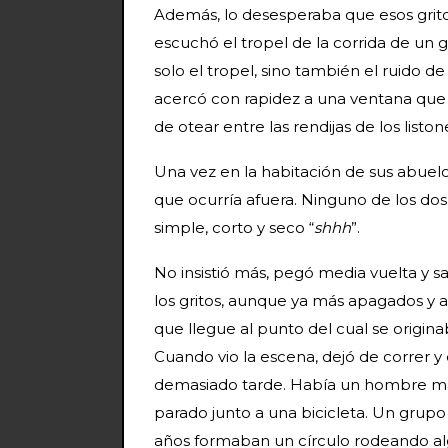
Además, lo desesperaba que esos grit
escuchó el tropel de la corrida de un
solo el tropel, sino también el ruido d
acercó con rapidez a una ventana que d
de otear entre las rendijas de los liston
Una vez en la habitación de sus abuelos
que ocurría afuera. Ninguno de los dos 
simple, corto y seco “
shhh
”.
No insistió más, pegó media vuelta y s
los gritos, aunque ya más apagados y a 
que llegue al punto del cual se originab
Cuando vio la escena, dejó de correr y
demasiado tarde. Había un hombre ma
parado junto a una bicicleta. Un gru
años formaban un círculo rodeando alg