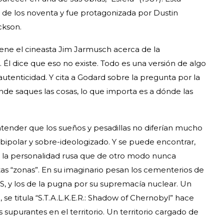
s de los noventa y fue protagonizada por Dustin
ckson.
ene el cineasta Jim Jarmusch acerca de la
 Él dice que eso no existe. Todo es una versión de algo
 autenticidad. Y cita a Godard sobre la pregunta por la
ónde saques las cosas, lo que importa es a dónde las
entender que los sueños y pesadillas no diferían mucho
bipolar y sobre-ideologizado. Y se puede encontrar,
e la personalidad rusa que de otro modo nunca
as “zonas”. En su imaginario pesan los cementerios de
SS, y los de la pugna por su supremacía nuclear. Un
se titula “S.T.A.L.K.E.R.: Shadow of Chernobyl” hace
s supurantes en el territorio. Un territorio cargado de