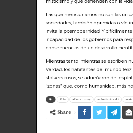
misticismo y que defienden con la vida
Las que mencionamos no son las únicas 
sociedades, también oprimidas o víctim
invita la posmodernidad. Y difícilmente
incapacidad de los gobiernos para r
consecuencias de un desarrollo científ
Mientras tanto, mientras se escriben nue
Verdad, los habitantes del mundo feliz
stalkers rusos, se adueñaron del espír
“zonas” que, como humanidad, más no
1984
aldous huxley
andrei tarkovski
avata
Share