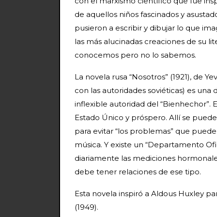
con el marxismo científico que fue ins
de aquellos niños fascinados y asusta
pusieron a escribir y dibujar lo que i
las más alucinadas creaciones de su lit
conocemos pero no lo sabemos.
La novela rusa “Nosotros” (1921), de Y
con las autoridades soviéticas) es una d
inflexible autoridad del “Bienhechor”. 
Estado Único y próspero. Allí se puede 
para evitar “los problemas” que puede
música. Y existe un “Departamento Ofi
diariamente las mediciones hormonales
debe tener relaciones de ese tipo.
Esta novela inspiró a Aldous Huxley pa
(1949).