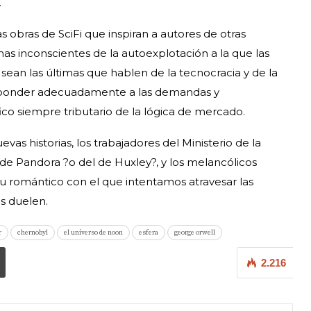
.
obras de SciFi que inspiran a autores de otras
as inconscientes de la autoexplotación a la que las
 sean las últimas que hablen de la tecnocracia y de la
esponder adecuadamente a las demandas y
ico siempre tributario de la lógica de mercado.
vas historias, los trabajadores del Ministerio de la
 de Pandora ?o del de Huxley?, y los melancólicos
itu romántico con el que intentamos atravesar las
s duelen.
r
chernobyl
el universo de noon
esfera
george orwell
2.216