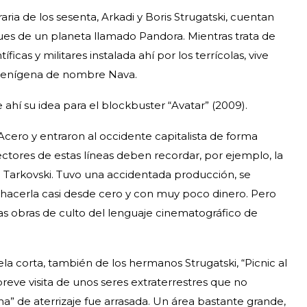
raria de los sesenta, Arkadi y Boris Strugatski, cuentan
es de un planeta llamado Pandora. Mientras trata de
icas y militares instalada ahí por los terrícolas, vive
alienígena de nombre Nava.
hí su idea para el blockbuster “Avatar” (2009).
 Acero y entraron al occidente capitalista de forma
lectores de estas líneas deben recordar, por ejemplo, la
ei Tarkovski. Tuvo una accidentada producción, se
hacerla casi desde cero y con muy poco dinero. Pero
as obras de culto del lenguaje cinematográfico de
a corta, también de los hermanos Strugatski, “Picnic al
 breve visita de unos seres extraterrestres que no
a” de aterrizaje fue arrasada. Un área bastante grande,