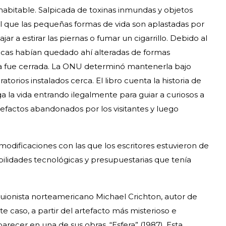
habitable. Salpicada de toxinas inmundas y objetos
 el que las pequeñas formas de vida son aplastadas por
ajar a estirar las piernas o fumar un cigarrillo. Debido al
ísicas habían quedado ahí alteradas de formas
rea fue cerrada. La ONU determinó mantenerla bajo
atorios instalados cerca. El libro cuenta la historia de
ga la vida entrando ilegalmente para guiar a curiosos a
efactos abandonados por los visitantes y luego
modificaciones con las que los escritores estuvieron de
ibilidades tecnológicas y presupuestarias que tenía
 guionista norteamericano Michael Crichton, autor de
ste caso, a partir del artefacto más misterioso e
arecer en una de sus obras, “Esfera” (1987). Esta