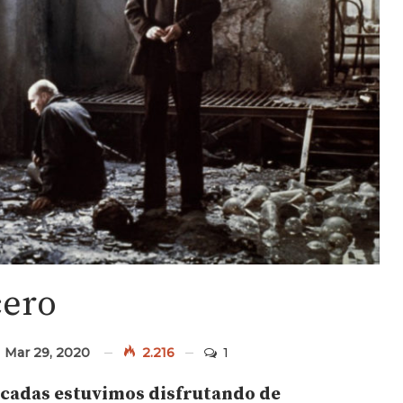
cero
d
Mar 29, 2020
2.216
1
écadas estuvimos disfrutando de