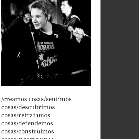
/creamos cosas/sentimos
cosas/descubrimos
cosas/retratamos
cosas/defendemos
cosas/construimos