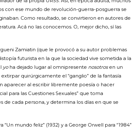
pirador de la propia URSS. Así, en época adulta, muchos
dos con ese mundo de revolución-guerra-posguerra se
maginaban. Como resultado, se convirtieron en autores de
eratura. Acá no las conocemos. O, mejor dicho, sí las
evgueni Zamiatin (que le provocó a su autor problemas
istopía futurista en la que la sociedad vive sometida a la
El
yo
ha dejado lugar al omnipresente
nosotros
en un
extirpar quirúrgicamente el “ganglio” de la fantasía
n aparecer al escribir libremente poesía o hacer
cial para las Cuestiones Sexuales” que toma
 de cada persona, y determina los días en que se
ra “Un mundo feliz” (1932) y a George Orwell para “1984”