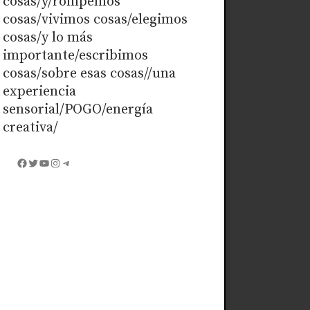
cosas/y/rompemos
cosas/vivimos cosas/elegimos
cosas/y lo más
importante/escribimos
cosas/sobre esas cosas//una
experiencia
sensorial/POGO/energía
creativa/
Facebook
Twitter
YouTube
Instagram
Telegram