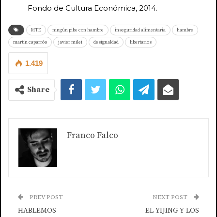
Fondo de Cultura Económica, 2014.
MTE
ningún pibe con hambre
inseguridad alimentaria
hambre
martín caparrós
javier milei
desigualdad
libertarios
1.419
Share
Franco Falco
PREV POST
NEXT POST
HABLEMOS
EL YIJING Y LOS