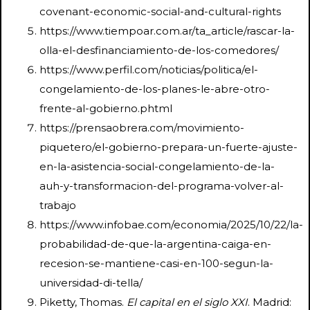
covenant-economic-social-and-cultural-rights
https://www.tiempoar.com.ar/ta_article/rascar-la-
olla-el-desfinanciamiento-de-los-comedores/
https://www.perfil.com/noticias/politica/el-
congelamiento-de-los-planes-le-abre-otro-
frente-al-gobierno.phtml
https://prensaobrera.com/movimiento-
piquetero/el-gobierno-prepara-un-fuerte-ajuste-
en-la-asistencia-social-congelamiento-de-la-
auh-y-transformacion-del-programa-volver-al-
trabajo
https://www.infobae.com/economia/2025/10/22/la-
probabilidad-de-que-la-argentina-caiga-en-
recesion-se-mantiene-casi-en-100-segun-la-
universidad-di-tella/
Piketty, Thomas.
El capital en el siglo XXI
. Madrid: