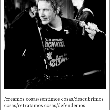
/creamos cosas/sentimos cosas/descubrimos
cosas/retratamos cosas/defendemos