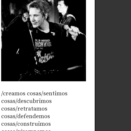
/creamos cosas/sentimos
cosas/descubrimos
cosas/retratamos
cosas/defendemos
cosas/construimos