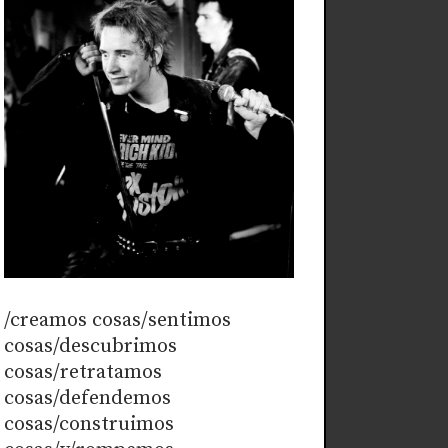
/creamos cosas/sentimos
cosas/descubrimos
cosas/retratamos
cosas/defendemos
cosas/construimos