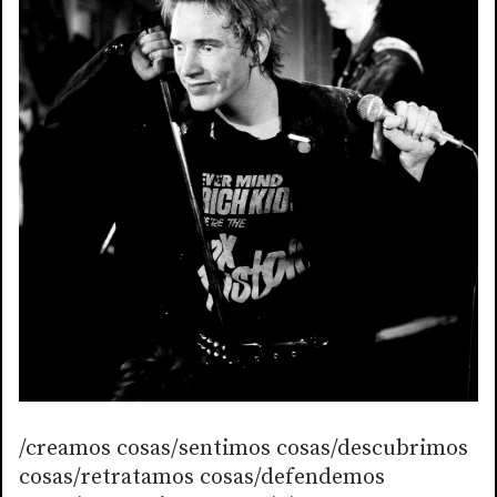
/creamos cosas/sentimos cosas/descubrimos
cosas/retratamos cosas/defendemos