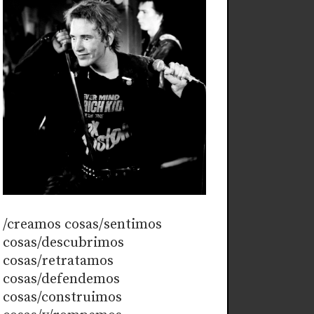
/creamos cosas/sentimos
cosas/descubrimos
cosas/retratamos
cosas/defendemos
cosas/construimos