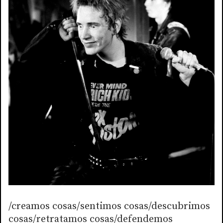
/creamos cosas/sentimos cosas/descubrimos
cosas/retratamos cosas/defendemos