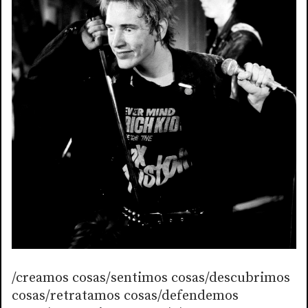
/creamos cosas/sentimos cosas/descubrimos
cosas/retratamos cosas/defendemos