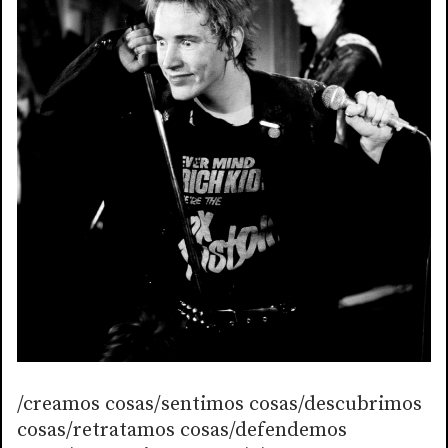
/creamos cosas/sentimos cosas/descubrimos
cosas/retratamos cosas/defendemos