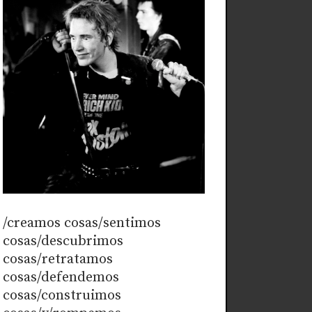
/creamos cosas/sentimos
cosas/descubrimos
cosas/retratamos
cosas/defendemos
cosas/construimos