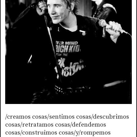
/creamos cosas/sentimos cosas/descubrimos
cosas/retratamos cosas/defendemos
cosas/construimos cosas/y/rompemos