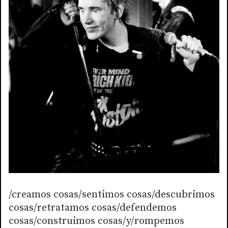
/creamos cosas/sentimos cosas/descubrimos
cosas/retratamos cosas/defendemos
cosas/construimos cosas/y/rompemos