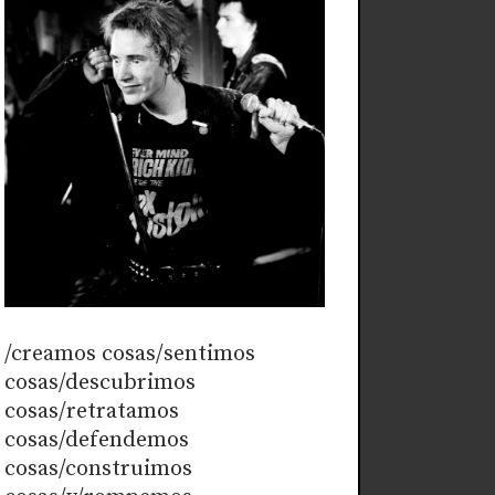
/creamos cosas/sentimos
cosas/descubrimos
cosas/retratamos
cosas/defendemos
cosas/construimos