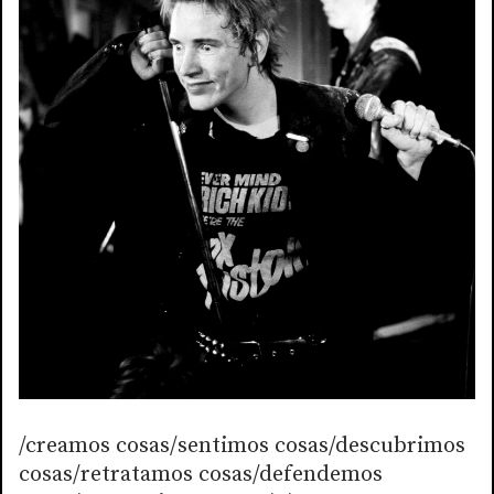
/creamos cosas/sentimos cosas/descubrimos
cosas/retratamos cosas/defendemos