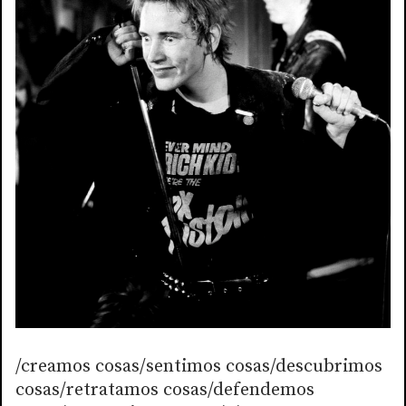
/creamos cosas/sentimos cosas/descubrimos
cosas/retratamos cosas/defendemos