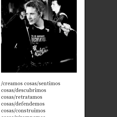
/creamos cosas/sentimos
cosas/descubrimos
cosas/retratamos
cosas/defendemos
cosas/construimos