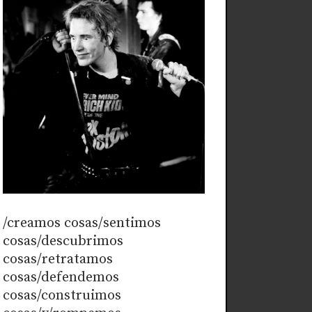
/creamos cosas/sentimos
cosas/descubrimos
cosas/retratamos
cosas/defendemos
cosas/construimos