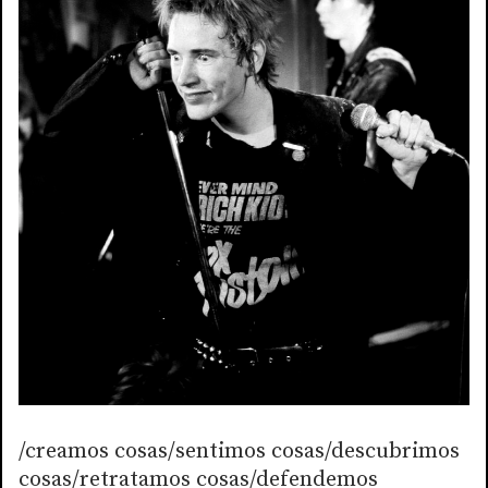
/creamos cosas/sentimos cosas/descubrimos
cosas/retratamos cosas/defendemos