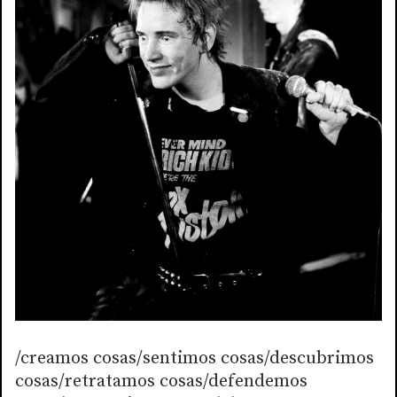
/creamos cosas/sentimos cosas/descubrimos
cosas/retratamos cosas/defendemos