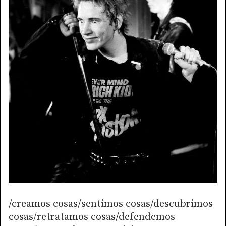
/creamos cosas/sentimos cosas/descubrimos
cosas/retratamos cosas/defendemos