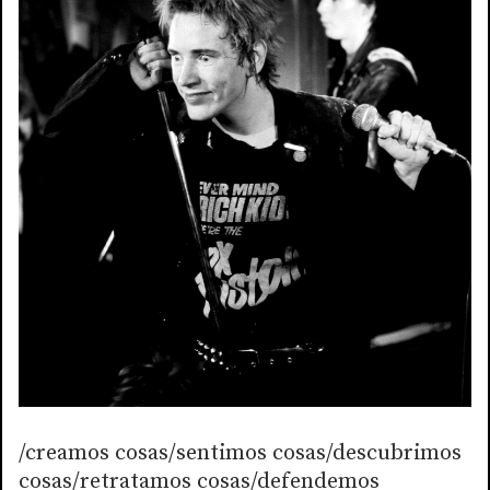
/creamos cosas/sentimos cosas/descubrimos
cosas/retratamos cosas/defendemos