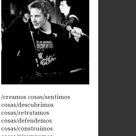
/creamos cosas/sentimos
cosas/descubrimos
cosas/retratamos
cosas/defendemos
cosas/construimos