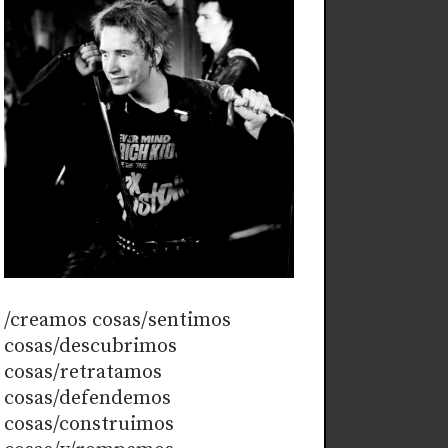
/creamos cosas/sentimos
cosas/descubrimos
cosas/retratamos
cosas/defendemos
cosas/construimos