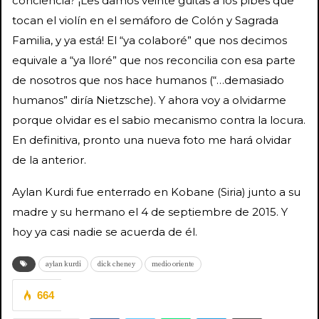
conciencia? ¡Les damos veinte guitas a los pibes que
tocan el violín en el semáforo de Colón y Sagrada
Familia, y ya está! El “ya colaboré” que nos decimos
equivale a “ya lloré” que nos reconcilia con esa parte
de nosotros que nos hace humanos (“…demasiado
humanos” diría Nietzsche). Y ahora voy a olvidarme
porque olvidar es el sabio mecanismo contra la locura.
En definitiva, pronto una nueva foto me hará olvidar
de la anterior.
Aylan Kurdi fue enterrado en Kobane (Siria) junto a su
madre y su hermano el 4 de septiembre de 2015. Y
hoy ya casi nadie se acuerda de él.
aylan kurdi
dick cheney
medio oriente
664