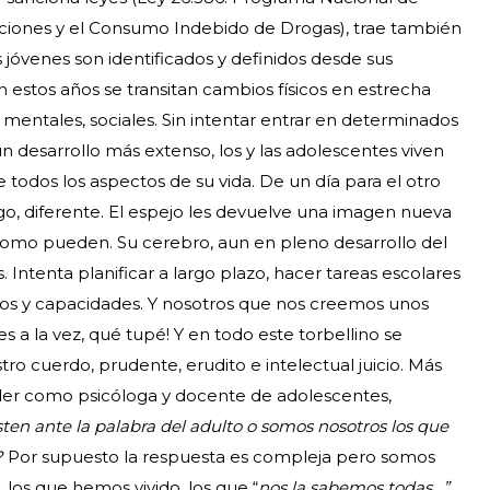
cciones y el Consumo Indebido de Drogas), trae también
 jóvenes son identificados y definidos desde sus
n estos años se transitan cambios físicos en estrecha
mentales, sociales. Sin intentar entrar en determinados
 desarrollo más extenso, los y las adolescentes viven
odos los aspectos de su vida. De un día para el otro
go, diferente. El espejo les devuelve una imagen nueva
mo pueden. Su cerebro, aun en pleno desarrollo del
. Intenta planificar a largo plazo, hacer tareas escolares
os y capacidades. Y nosotros que nos creemos unos
s a la vez, qué tupé! Y en todo este torbellino se
 cuerdo, prudente, erudito e intelectual juicio. Más
tender como psicóloga y docente de adolescentes,
sten ante la palabra del adulto o somos nosotros los que
?
Por supuesto la respuesta es compleja pero somos
 los que hemos vivido, los que “
nos la sabemos todas…”