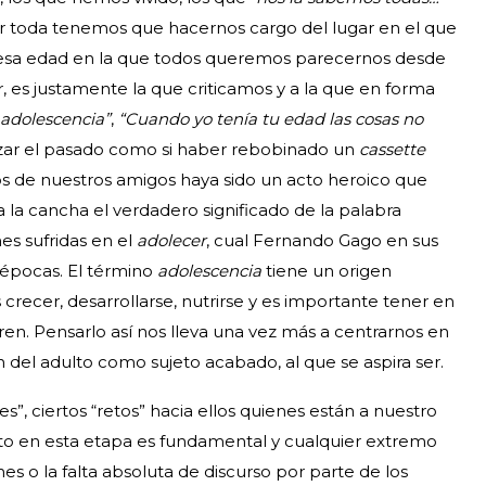
r toda tenemos que hacernos cargo del lugar en el que
 esa edad en la que todos queremos parecernos desde
r, es justamente la que criticamos y a la que en forma
a adolescencia”
,
“Cuando yo tenía tu edad las cosas no
zar el pasado como si haber rebobinado un
cassette
ijos de nuestros amigos haya sido un acto heroico que
a la cancha el verdadero significado de la palabra
nes sufridas en el
adolecer
, cual Fernando Gago en sus
épocas. El término
adolescencia
tiene un origen
crecer, desarrollarse, nutrirse y es importante tener en
en. Pensarlo así nos lleva una vez más a centrarnos en
ón del adulto como sujeto acabado, al que se aspira ser.
ites”, ciertos “retos” hacia ellos quienes están a nuestro
to en esta etapa es fundamental y cualquier extremo
es o la falta absoluta de discurso por parte de los