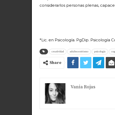
considerarlos personas plenas, capace
*Lic. en Psicología. PgDip. Psicología 
creatividad
adultocentrismo
psicología
cog
Share
Vania Rojas