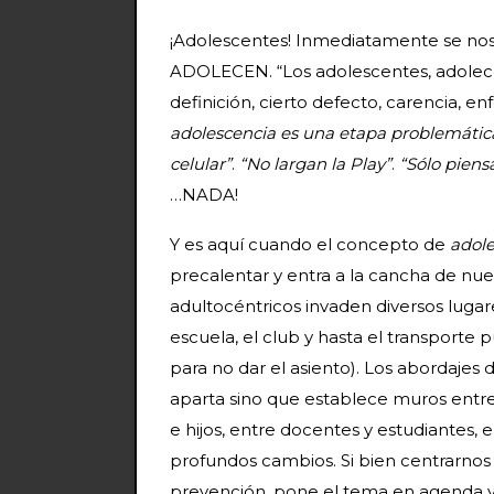
¡Adolescentes! Inmediatamente se nos v
ADOLECEN. “Los adolescentes, adolecen
definición, cierto defecto, carencia, e
adolescencia es una etapa problemátic
celular”
.
“No largan la Play”
.
“Sólo piens
…NADA!
Y es aquí cuando el concepto de
adole
precalentar y entra a la cancha de nues
adultocéntricos invaden diversos lugares
escuela, el club y hasta el transporte
para no dar el asiento). Los abordajes
aparta sino que establece muros entre 
e hijos, entre docentes y estudiantes, e
profundos cambios. Si bien centrarno
prevención, pone el tema en agenda y