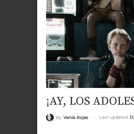
¡AY, LOS ADOLE
Last updated
Di
By
Vania Rojas