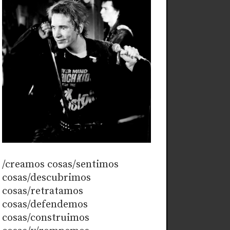
/creamos cosas/sentimos
cosas/descubrimos
cosas/retratamos
cosas/defendemos
cosas/construimos