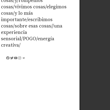
cosas/y/rompemos
cosas/vivimos cosas/elegimos
cosas/y lo más
importante/escribimos
cosas/sobre esas cosas//una
experiencia
sensorial/POGO/energía
creativa/
Facebook
Twitter
YouTube
Instagram
Telegram