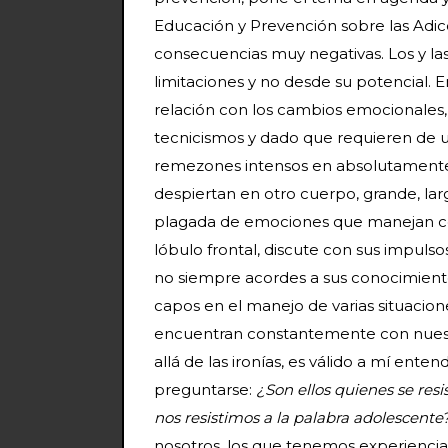
Educación y Prevención sobre las Adi
consecuencias muy negativas. Los y las
limitaciones y no desde su potencial. E
relación con los cambios emocionales, 
tecnicismos y dado que requieren de un
remezones intensos en absolutamente t
despiertan en otro cuerpo, grande, lar
plagada de emociones que manejan co
lóbulo frontal, discute con sus impulsos
no siempre acordes a sus conocimient
capos en el manejo de varias situacione
encuentran constantemente con nuestro
allá de las ironías, es válido a mí en
preguntarse:
¿Son ellos quienes se resi
nos resistimos a la palabra adolescente
nosotros, los que tenemos experiencia,