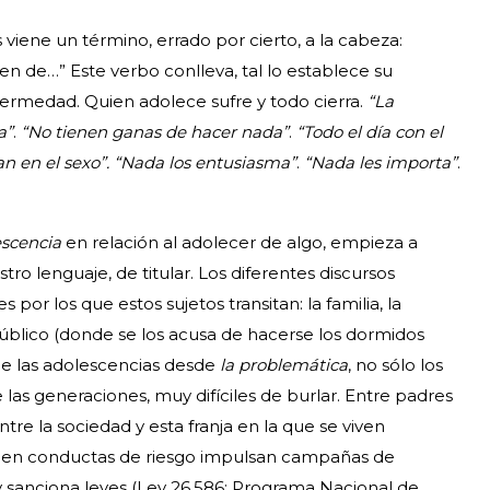
iene un término, errado por cierto, a la cabeza:
 de…” Este verbo conlleva, tal lo establece su
nfermedad. Quien adolece sufre y todo cierra.
“La
a”
.
“No tienen ganas de hacer nada”
.
“Todo el día con el
an en el sexo”. “Nada los entusiasma”
.
“Nada les importa”
.
scencia
en relación al adolecer de algo, empieza a
tro lenguaje, de titular. Los diferentes discursos
 por los que estos sujetos transitan: la familia, la
 público (donde se los acusa de hacerse los dormidos
 de las adolescencias desde
la problemática
, no sólo los
las generaciones, muy difíciles de burlar. Entre padres
ntre la sociedad y esta franja en la que se viven
s en conductas de riesgo impulsan campañas de
 sanciona leyes (Ley 26.586: Programa Nacional de