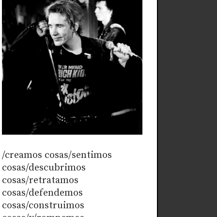
/creamos cosas/sentimos
cosas/descubrimos
cosas/retratamos
cosas/defendemos
cosas/construimos