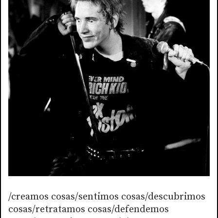
/creamos cosas/sentimos cosas/descubrimos
cosas/retratamos cosas/defendemos