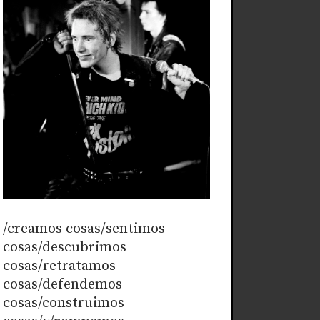
/creamos cosas/sentimos
cosas/descubrimos
cosas/retratamos
cosas/defendemos
cosas/construimos