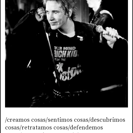
/creamos cosas/sentimos cosas/descubrimos
cosas/retratamos cosas/defendemos