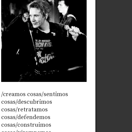
/creamos cosas/sentimos
cosas/descubrimos
cosas/retratamos
cosas/defendemos
cosas/construimos