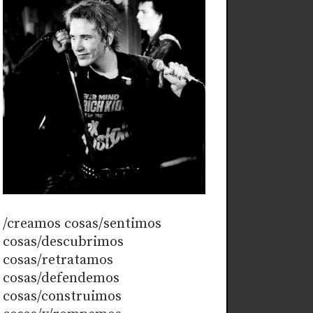
/creamos cosas/sentimos
cosas/descubrimos
cosas/retratamos
cosas/defendemos
cosas/construimos