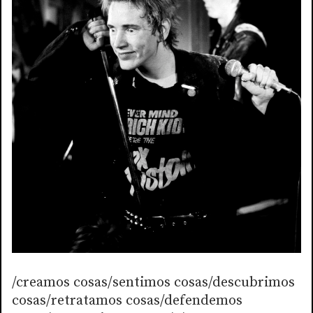
/creamos cosas/sentimos cosas/descubrimos
cosas/retratamos cosas/defendemos