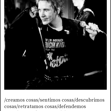
/creamos cosas/sentimos cosas/descubrimos
cosas/retratamos cosas/defendemos