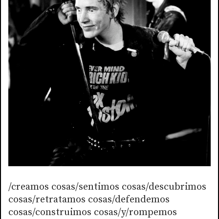
/creamos cosas/sentimos cosas/descubrimos
cosas/retratamos cosas/defendemos
cosas/construimos cosas/y/rompemos