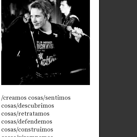
/creamos cosas/sentimos
cosas/descubrimos
cosas/retratamos
cosas/defendemos
cosas/construimos