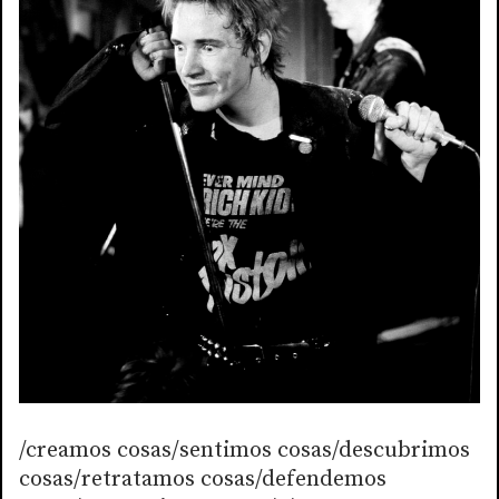
/creamos cosas/sentimos cosas/descubrimos
cosas/retratamos cosas/defendemos