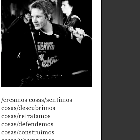
/creamos cosas/sentimos
cosas/descubrimos
cosas/retratamos
cosas/defendemos
cosas/construimos