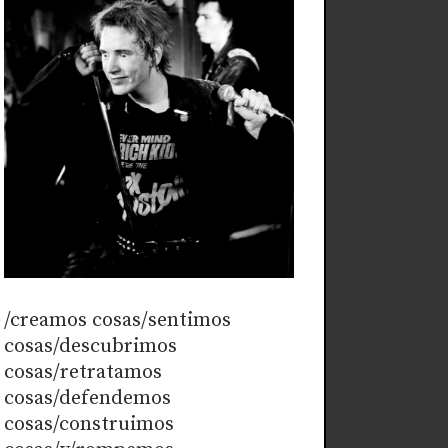
/creamos cosas/sentimos
cosas/descubrimos
cosas/retratamos
cosas/defendemos
cosas/construimos