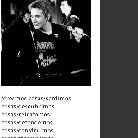
/creamos cosas/sentimos
cosas/descubrimos
cosas/retratamos
cosas/defendemos
cosas/construimos