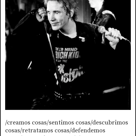
/creamos cosas/sentimos cosas/descubrimos
cosas/retratamos cosas/defendemos