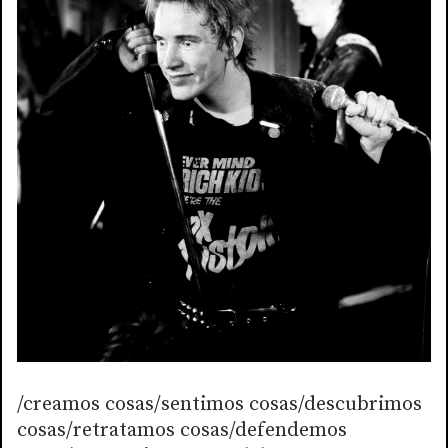
/creamos cosas/sentimos cosas/descubrimos
cosas/retratamos cosas/defendemos