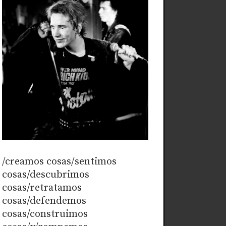
/creamos cosas/sentimos
cosas/descubrimos
cosas/retratamos
cosas/defendemos
cosas/construimos