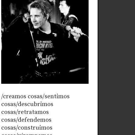
/creamos cosas/sentimos
cosas/descubrimos
cosas/retratamos
cosas/defendemos
cosas/construimos