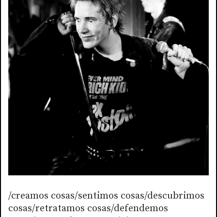
/creamos cosas/sentimos cosas/descubrimos
cosas/retratamos cosas/defendemos