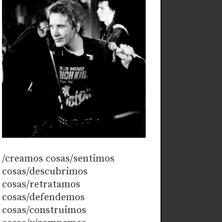
/creamos cosas/sentimos
cosas/descubrimos
cosas/retratamos
cosas/defendemos
cosas/construimos